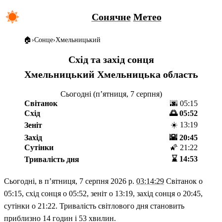
Сонячне
Метео
🏠️
Сонце
Хмельницький
Схід та захід сонця
Хмельницький
Хмельницька область
Сьогодні (
пʼятниця, 7 серпня
)
Світанок
🌆 05:15
Схід
🌅 05:52
☀️ 13:19
Зеніт
Захід
🌇 20:45
Сутінки
🌠 21:22
⌛️ 14:53
Тривалість дня
Сьогодні, в
пʼятниця, 7 серпня 2026 р.
03:14:29
Світанок о
05:15, схід сонця о 05:52, зеніт о 13:19, захід сонця о 20:45,
сутінки о 21:22.
Тривалість світлового дня становить
приблизно 14 годин і 53 хвилин.