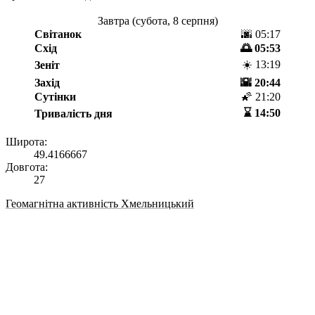
Завтра (
субота, 8 серпня
)
Світанок
🌆 05:17
Схід
🌅 05:53
☀️ 13:19
Зеніт
Захід
🌇 20:44
Сутінки
🌠 21:20
⌛️ 14:50
Тривалість дня
Широта:
49.4166667
Довгота:
27
Геомагнітна активність Хмельницький