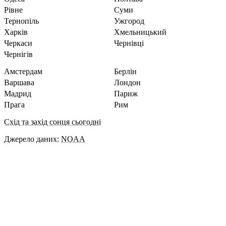
Рівне
Суми
Тернопіль
Ужгород
Харків
Хмельницький
Черкаси
Чернівці
Чернігів
Амстердам
Берлін
Варшава
Лондон
Мадрид
Париж
Прага
Рим
Схід та захід сонця сьогодні
Джерело даних:
NOAA