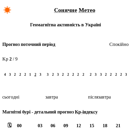
Сонячне
Метео
Геомагнітна активність в Україні
Спокійно
Прогноз поточний період
Kp
2
/ 9
4
3
2
2
2
1
2
3
3
2
3
2
2
2
2
2
2
3
3
2
2
2
2
3
сьогодні
завтра
післязавтра
Магнітні бурі -
детальний прогноз
Kp-індексу
🗓️
00
03
06
09
12
15
18
21