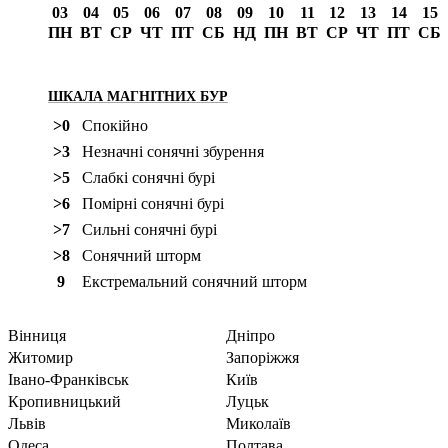
03
04
05
06
07
08
09
10
11
12
13
14
15
ПН
ВТ
СР
ЧТ
ПТ
СБ
НД
ПН
ВТ
СР
ЧТ
ПТ
СБ
ШКАЛА МАГНІТНИХ БУР
>0
Спокійно
>3
Незначні сонячні збурення
>5
Слабкі сонячні бурі
>6
Помірні сонячні бурі
>7
Сильні сонячні бурі
>8
Сонячний шторм
9
Екстремальний сонячний шторм
Вінниця
Дніпро
Житомир
Запоріжжя
Івано-Франківськ
Київ
Кропивницький
Луцьк
Львів
Миколаїв
Одеса
Полтава