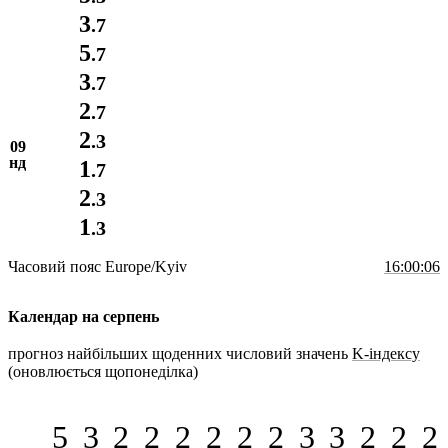
3
.7
5
.7
3
.7
2
.7
2
.3
09
нд
1
.7
2
.3
1
.3
Часовий пояс
Europe/Kyiv
16:00:06
Календар на
серпень
прогноз найбільших щоденних числовий значень
K-індексу
(оновлюється щопонеділка)
5
3
2
2
2
2
2
2
3
3
2
2
2