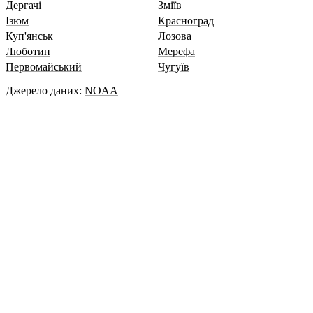
Дергачі
Зміїв
Ізюм
Красноград
Куп'янськ
Лозова
Люботин
Мерефа
Первомайський
Чугуїв
Джерело даних:
NOAA
Місячний календар
Політика конфіденційності