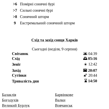
>6
Помірні сонячні бурі
>7
Сильні сонячні бурі
>8
Сонячний шторм
9
Екстремальний сонячний шторм
Схід та захід сонця
Харків
Сьогодні (
неділя, 9 серпня
)
Світанок
🌆 04:39
Схід
🌅 05:16
☀️ 12:42
Зеніт
Захід
🌇 20:07
Сутінки
🌠 20:44
⌛️ 14:50
Тривалість дня
Балаклія
Барвінкове
Богодухів
Валки
Великий Бурлук
Вовчанськ