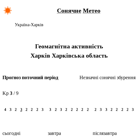
Сонячне
Метео
Україна
Харків
Геомагнітна активність
Харків
Харківська область
Незначні сонячні збурення
Прогноз поточний період
Kp
3
/ 9
4
3
2
3
2
2
2
3
3
2
3
2
2
2
2
2
2
3
3
2
2
2
2
3
сьогодні
завтра
післязавтра