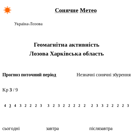
Сонячне
Метео
Україна
Лозова
Геомагнітна активність
Лозова
Харківська область
Незначні сонячні збурення
Прогноз поточний період
Kp
3
/ 9
4
3
4
3
2
2
2
3
3
2
3
2
2
2
2
2
2
3
3
2
2
2
2
3
сьогодні
завтра
післязавтра