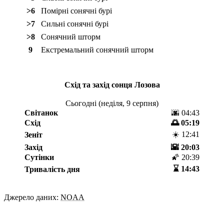
>6
Помірні сонячні бурі
>7
Сильні сонячні бурі
>8
Сонячний шторм
9
Екстремальний сонячний шторм
Схід та захід сонця
Лозова
Сьогодні (
неділя, 9 серпня
)
Світанок
🌆 04:43
Схід
🌅 05:19
☀️ 12:41
Зеніт
Захід
🌇 20:03
Сутінки
🌠 20:39
⌛️ 14:43
Тривалість дня
Джерело даних:
NOAA