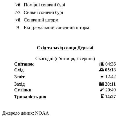
>6
Помірні сонячні бурі
>7
Сильні сонячні бурі
>8
Сонячний шторм
9
Екстремальний сонячний шторм
Схід та захід сонця
Дергачі
Сьогодні (
пʼятниця, 7 серпня
)
Світанок
🌆 04:36
Схід
🌅 05:13
☀️ 12:42
Зеніт
Захід
🌇 20:11
Сутінки
🌠 20:49
⌛️ 14:57
Тривалість дня
Джерело даних:
NOAA