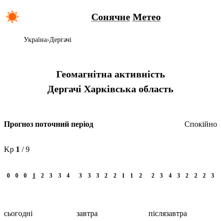
Сонячне
Метео
Україна
Дергачі
Геомагнітна активність
Дергачі
Харківська область
Спокійно
Прогноз поточний період
Kp
1
/ 9
0
0
0
1
2
3
3
4
3
3
3
2
2
1
1
2
2
3
4
3
2
2
2
3
сьогодні
завтра
післязавтра