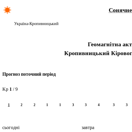
Сонячне
Україна
Кропивницький
Геомагнітна ак
Кропивницький
Кіровог
Прогноз поточний період
Kp
1
/ 9
1
2
2
1
1
3
3
4
3
3
сьогодні
завтра