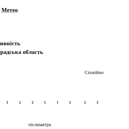
Метео
тивність
радська область
Спокійно
3
2
2
1
1
2
2
3
післязавтра