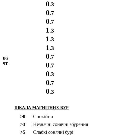
0
.3
0
.7
0
.7
1
.3
1
.3
1
.3
0
.7
06
чт
0
.7
0
.3
0
.7
0
.3
ШКАЛА МАГНІТНИХ БУР
>0
Спокійно
>3
Незначні сонячні збурення
>5
Слабкі сонячні бурі