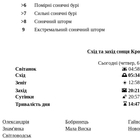
>6
Помірні сонячні бурі
>7
Сильні сонячні бурі
>8
Сонячний шторм
9
Екстремальний сонячний шторм
Схід та захід сонця
Кро
Сьогодні (
четвер, 6
Світанок
🌆 04:58
Схід
🌅 05:34
☀️ 12:58
Зеніт
Захід
🌇 20:21
Сутінки
🌠 20:57
⌛️ 14:47
Тривалість дня
Олександрія
Бобринець
Гайв
Знам'янка
Мала Виска
Ново
Світловодськ