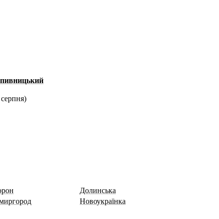
пивницький
 серпня
)
орон
Долинська
миргород
Новоукраїнка