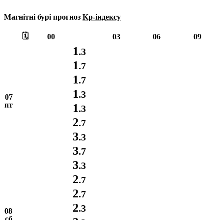
Магнітні бурі прогноз
Kp-індексу
🗓️
00
03
06
09
1
.3
1
.7
1
.7
1
.3
07
пт
1
.3
2
.7
3
.3
3
.7
3
.3
2
.7
2
.7
2
.3
08
сб