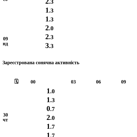
2
.3
1
.3
1
.3
2
.0
2
.3
09
нд
3
.3
Зареєстрована сонячна активність
🗓️
00
03
06
09
1
.0
1
.3
0
.7
30
2
.0
чт
1
.7
1
.7