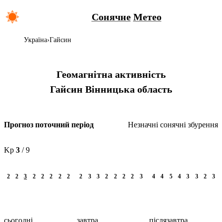
Сонячне
Метео
Україна
Гайсин
Геомагнітна активність
Гайсин
Вінницька область
Незначні сонячні збурення
Прогноз поточний період
Kp
3
/ 9
2
2
3
2
2
2
2
2
2
3
3
2
2
2
2
3
4
4
5
4
3
3
2
3
сьогодні
завтра
післязавтра