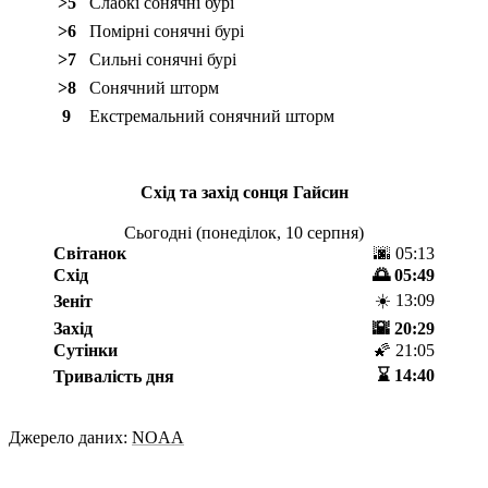
>5
Слабкі сонячні бурі
>6
Помірні сонячні бурі
>7
Сильні сонячні бурі
>8
Сонячний шторм
9
Екстремальний сонячний шторм
Схід та захід сонця
Гайсин
Сьогодні (
понеділок, 10 серпня
)
Світанок
🌆 05:13
Схід
🌅 05:49
☀️ 13:09
Зеніт
Захід
🌇 20:29
Сутінки
🌠 21:05
⌛️ 14:40
Тривалість дня
Джерело даних:
NOAA