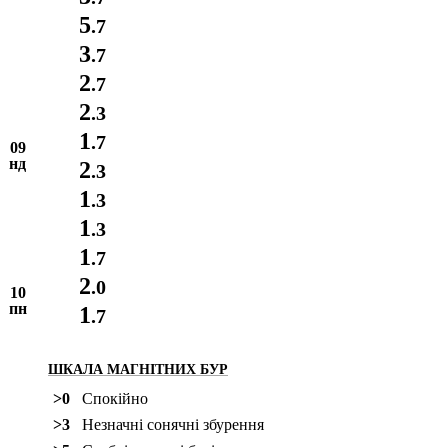
5
.7
3
.7
2
.7
2
.3
1
.7
09
нд
2
.3
1
.3
1
.3
1
.7
2
.0
10
пн
1
.7
ШКАЛА МАГНІТНИХ БУР
>0
Спокійно
>3
Незначні сонячні збурення