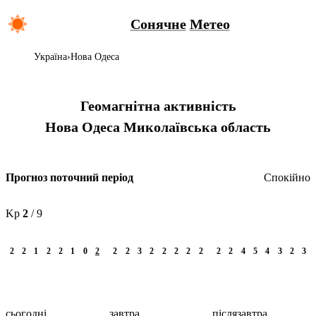
Сонячне
Метео
Україна
Нова Одеса
Геомагнітна активність
Нова Одеса
Миколаївська область
Спокійно
Прогноз поточний період
Kp
2
/ 9
2
2
1
2
2
1
0
2
2
2
3
2
2
2
2
2
2
2
4
5
4
3
2
3
сьогодні
завтра
післязавтра