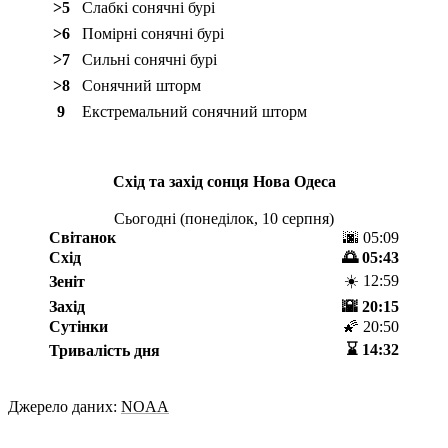
>5
Слабкі сонячні бурі
>6
Помірні сонячні бурі
>7
Сильні сонячні бурі
>8
Сонячний шторм
9
Екстремальний сонячний шторм
Схід та захід сонця
Нова Одеса
Сьогодні (
понеділок, 10 серпня
)
Світанок
🌆 05:09
Схід
🌅 05:43
☀️ 12:59
Зеніт
Захід
🌇 20:15
Сутінки
🌠 20:50
⌛️ 14:32
Тривалість дня
Джерело даних:
NOAA