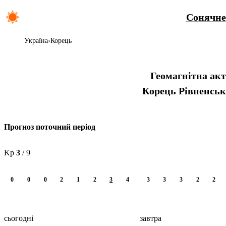
Сонячне
Україна
Корець
Геомагнітна ак
Корець
Рівненськ
Прогноз поточний період
Kp
3
/ 9
0
0
0
2
1
2
3
4
3
3
3
2
2
сьогодні
завтра