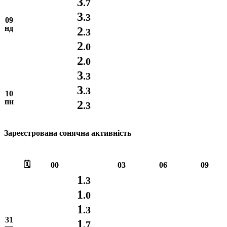
3
.7
3
.3
09
нд
2
.3
2
.0
2
.0
3
.3
3
.3
10
пн
2
.3
Зареєстрована сонячна активність
🗓️
00
03
06
09
1
.3
1
.0
1
.3
31
1
.7