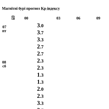
Магнітні бурі прогноз
Kp-індексу
🗓️
00
03
06
09
3
.0
07
пт
3
.7
3
.3
2
.7
2
.7
2
.3
08
сб
2
.3
1
.3
1
.3
2
.0
2
.3
3
.3