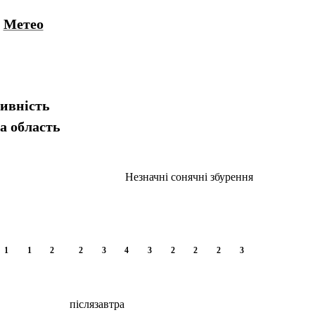
Метео
тивність
а область
Незначні сонячні збурення
1
1
2
2
3
4
3
2
2
2
3
післязавтра