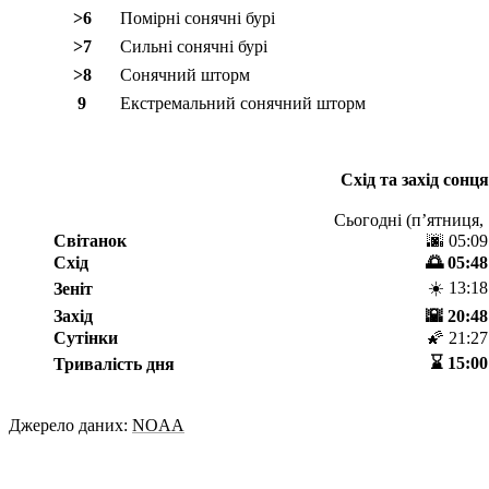
>6
Помірні сонячні бурі
>7
Сильні сонячні бурі
>8
Сонячний шторм
9
Екстремальний сонячний шторм
Схід та захід сонця
Сьогодні (
пʼятниця,
Світанок
🌆 05:09
Схід
🌅 05:48
☀️ 13:18
Зеніт
Захід
🌇 20:48
Сутінки
🌠 21:27
⌛️ 15:00
Тривалість дня
Джерело даних:
NOAA