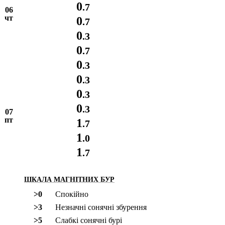
0
.7
06
чт
0
.7
0
.3
0
.7
0
.3
0
.3
0
.3
0
.3
07
пт
1
.7
1
.0
1
.7
ШКАЛА МАГНІТНИХ БУР
>0
Спокійно
>3
Незначні сонячні збурення
>5
Слабкі сонячні бурі