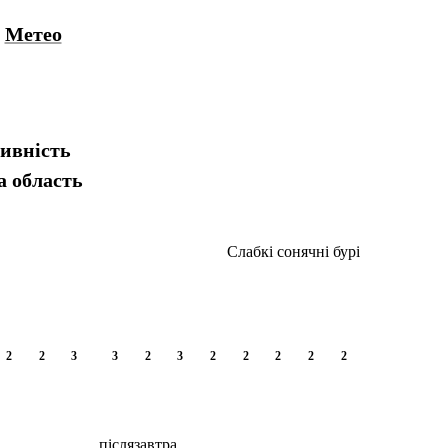
Метео
тивність
а область
Слабкі сонячні бурі
2
2
3
3
2
3
2
2
2
2
2
післязавтра