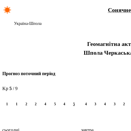
Сонячне
Україна
Шпола
Геомагнітна ак
Шпола
Черкаськ
Прогноз поточний період
Kp
5
/ 9
1
1
2
2
4
5
4
5
4
3
4
3
2
сьогодні
завтра