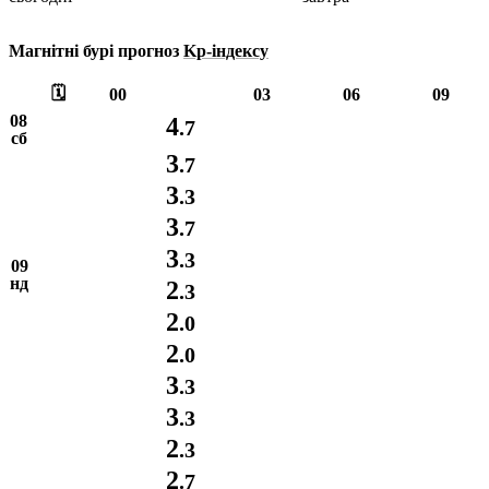
Магнітні бурі прогноз
Kp-індексу
🗓️
00
03
06
09
08
4
.7
сб
3
.7
3
.3
3
.7
3
.3
09
нд
2
.3
2
.0
2
.0
3
.3
3
.3
2
.3
2
.7