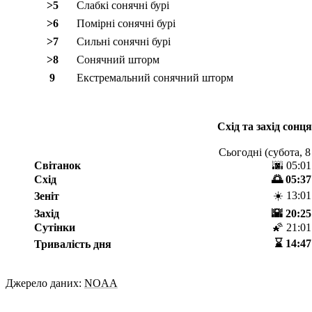
>5
Слабкі сонячні бурі
>6
Помірні сонячні бурі
>7
Сильні сонячні бурі
>8
Сонячний шторм
9
Екстремальний сонячний шторм
Схід та захід сонця
Сьогодні (
субота, 8
Світанок
🌆 05:01
Схід
🌅 05:37
☀️ 13:01
Зеніт
Захід
🌇 20:25
Сутінки
🌠 21:01
⌛️ 14:47
Тривалість дня
Джерело даних:
NOAA