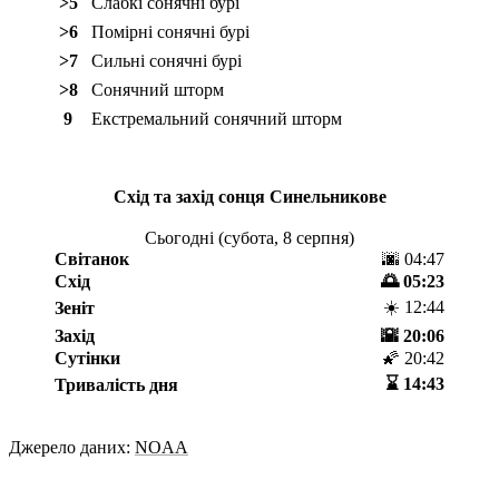
>5
Слабкі сонячні бурі
>6
Помірні сонячні бурі
>7
Сильні сонячні бурі
>8
Сонячний шторм
9
Екстремальний сонячний шторм
Схід та захід сонця
Синельникове
Сьогодні (
субота, 8 серпня
)
Світанок
🌆 04:47
Схід
🌅 05:23
☀️ 12:44
Зеніт
Захід
🌇 20:06
Сутінки
🌠 20:42
⌛️ 14:43
Тривалість дня
Джерело даних:
NOAA