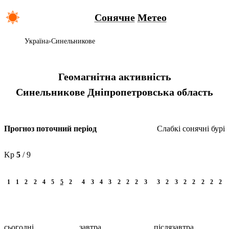
Сонячне
Метео
Україна
Синельникове
Геомагнітна активність
Синельникове
Дніпропетровська область
Слабкі сонячні бурі
Прогноз поточний період
Kp
5
/ 9
1
1
2
2
4
5
5
2
4
3
4
3
2
2
2
3
3
2
3
2
2
2
2
2
сьогодні
завтра
післязавтра