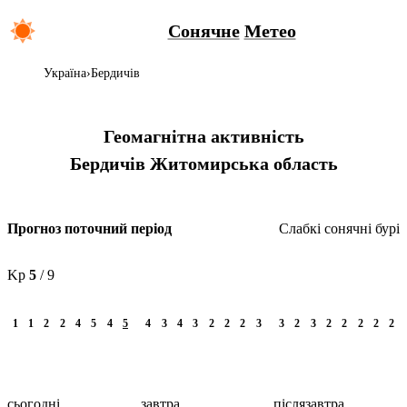
Сонячне
Метео
Україна
Бердичів
Геомагнітна активність
Бердичів
Житомирська область
Слабкі сонячні бурі
Прогноз поточний період
Kp
5
/ 9
1
1
2
2
4
5
4
5
4
3
4
3
2
2
2
3
3
2
3
2
2
2
2
2
сьогодні
завтра
післязавтра