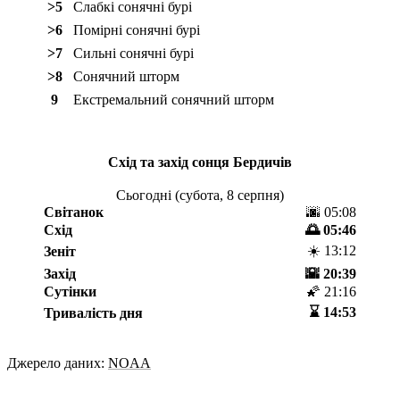
>5
Слабкі сонячні бурі
>6
Помірні сонячні бурі
>7
Сильні сонячні бурі
>8
Сонячний шторм
9
Екстремальний сонячний шторм
Схід та захід сонця
Бердичів
Сьогодні (
субота, 8 серпня
)
Світанок
🌆 05:08
Схід
🌅 05:46
☀️ 13:12
Зеніт
Захід
🌇 20:39
Сутінки
🌠 21:16
⌛️ 14:53
Тривалість дня
Джерело даних:
NOAA