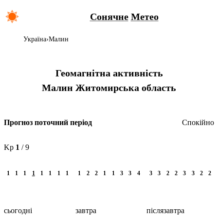
Сонячне
Метео
Україна
Малин
Геомагнітна активність
Малин
Житомирська область
Спокійно
Прогноз поточний період
Kp
1
/ 9
1
1
1
1
1
1
1
1
1
2
2
1
1
3
3
4
3
3
2
2
3
3
2
2
сьогодні
завтра
післязавтра