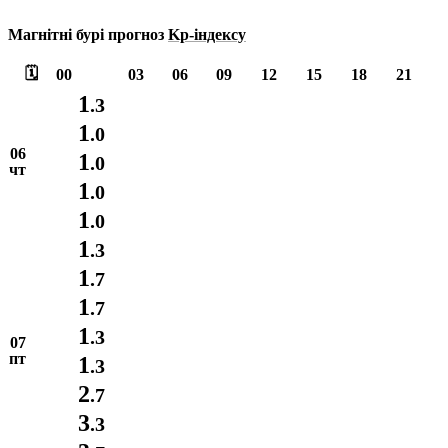
Магнітні бурі прогноз
Kp-індексу
🗓️
00
03
06
09
12
15
18
21
1
.3
1
.0
06
1
.0
чт
1
.0
1
.0
1
.3
1
.7
1
.7
1
.3
07
пт
1
.3
2
.7
3
.3