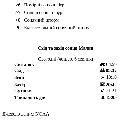
>6
Помірні сонячні бурі
>7
Сильні сонячні бурі
>8
Сонячний шторм
9
Екстремальний сонячний шторм
Схід та захід сонця
Малин
Сьогодні (
четвер, 6 серпня
)
Світанок
🌆 04:59
Схід
🌅 05:37
☀️ 13:10
Зеніт
Захід
🌇 20:42
Сутінки
🌠 21:21
⌛️ 15:05
Тривалість дня
Джерело даних:
NOAA