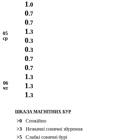
1
.0
0
.7
0
.7
1
.3
05
ср
0
.3
0
.3
0
.7
0
.7
1
.3
06
1
.3
чт
1
.3
ШКАЛА МАГНІТНИХ БУР
>0
Спокійно
>3
Незначні сонячні збурення
>5
Слабкі сонячні бурі