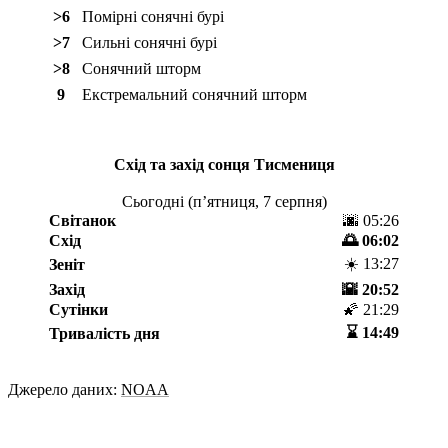
>6
Помірні сонячні бурі
>7
Сильні сонячні бурі
>8
Сонячний шторм
9
Екстремальний сонячний шторм
Схід та захід сонця
Тисмениця
Сьогодні (
пʼятниця, 7 серпня
)
Світанок
🌆 05:26
Схід
🌅 06:02
☀️ 13:27
Зеніт
Захід
🌇 20:52
Сутінки
🌠 21:29
⌛️ 14:49
Тривалість дня
Джерело даних:
NOAA