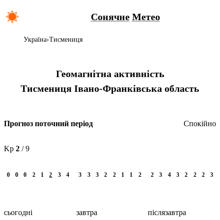
Сонячне
Метео
Україна
Тисмениця
Геомагнітна активність
Тисмениця
Івано-Франківська область
Спокійно
Прогноз поточний період
Kp
2
/ 9
0
0
0
2
1
2
3
4
3
3
3
2
2
1
1
2
2
3
4
3
2
2
2
3
сьогодні
завтра
післязавтра