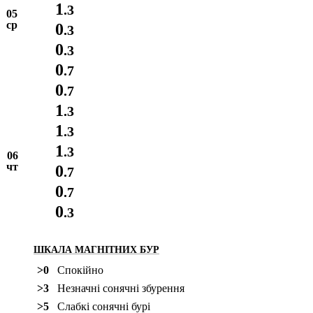
1
.3
05
ср
0
.3
0
.3
0
.7
0
.7
1
.3
1
.3
1
.3
06
чт
0
.7
0
.7
0
.3
ШКАЛА МАГНІТНИХ БУР
>0
Спокійно
>3
Незначні сонячні збурення
>5
Слабкі сонячні бурі