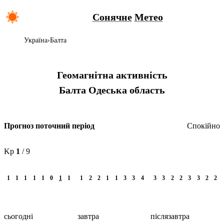
Сонячне
Метео
Україна
Балта
Геомагнітна активність
Балта
Одеська область
Спокійно
Прогноз поточний період
Kp
1
/ 9
1
1
1
1
1
0
1
1
1
2
2
1
1
3
3
4
3
3
2
2
3
3
2
2
сьогодні
завтра
післязавтра