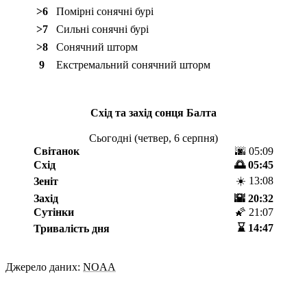
>6
Помірні сонячні бурі
>7
Сильні сонячні бурі
>8
Сонячний шторм
9
Екстремальний сонячний шторм
Схід та захід сонця
Балта
Сьогодні (
четвер, 6 серпня
)
Світанок
🌆 05:09
Схід
🌅 05:45
☀️ 13:08
Зеніт
Захід
🌇 20:32
Сутінки
🌠 21:07
⌛️ 14:47
Тривалість дня
Джерело даних:
NOAA