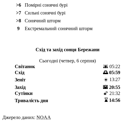
>6
Помірні сонячні бурі
>7
Сильні сонячні бурі
>8
Сонячний шторм
9
Екстремальний сонячний шторм
Схід та захід сонця
Бережани
Сьогодні (
четвер, 6 серпня
)
Світанок
🌆 05:22
Схід
🌅 05:59
☀️ 13:27
Зеніт
Захід
🌇 20:55
Сутінки
🌠 21:32
⌛️ 14:56
Тривалість дня
Джерело даних:
NOAA