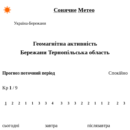
Сонячне
Метео
Україна
Бережани
Геомагнітна активність
Бережани
Тернопільська область
Спокійно
Прогноз поточний період
Kp
1
/ 9
1
2
2
1
1
3
3
4
3
3
3
2
2
1
1
2
2
3
сьогодні
завтра
післязавтра