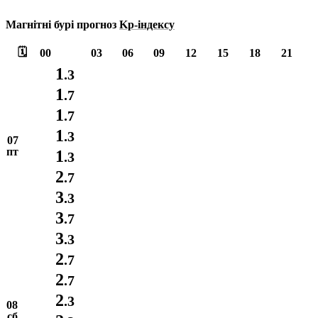
Магнітні бурі прогноз
Kp-індексу
🗓️
00
03
06
09
12
15
18
21
1
.3
1
.7
1
.7
1
.3
07
пт
1
.3
2
.7
3
.3
3
.7
3
.3
2
.7
2
.7
2
.3
08
сб