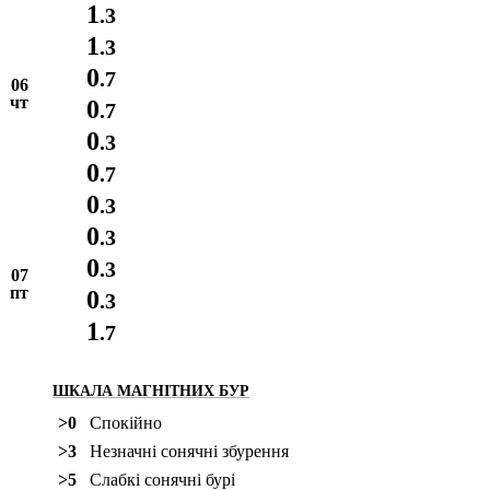
1
.3
1
.3
0
.7
06
чт
0
.7
0
.3
0
.7
0
.3
0
.3
0
.3
07
пт
0
.3
1
.7
ШКАЛА МАГНІТНИХ БУР
>0
Спокійно
>3
Незначні сонячні збурення
>5
Слабкі сонячні бурі