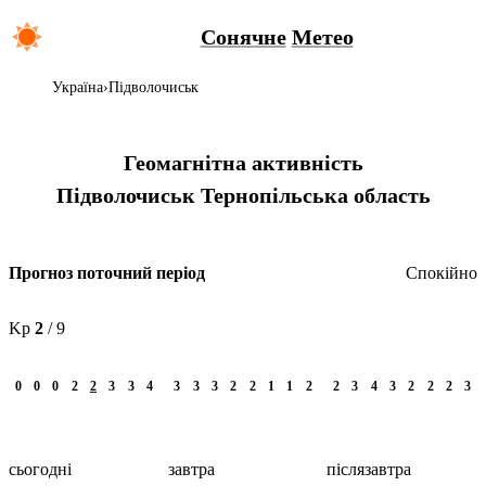
Сонячне
Метео
Україна
Підволочиськ
Геомагнітна активність
Підволочиськ
Тернопільська область
Спокійно
Прогноз поточний період
Kp
2
/ 9
0
0
0
2
2
3
3
4
3
3
3
2
2
1
1
2
2
3
4
3
2
2
2
3
сьогодні
завтра
післязавтра