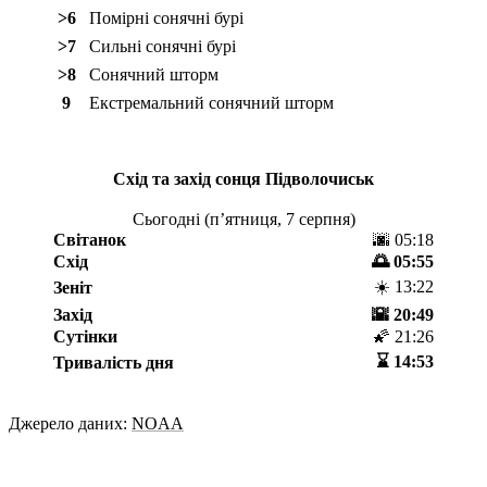
>6
Помірні сонячні бурі
>7
Сильні сонячні бурі
>8
Сонячний шторм
9
Екстремальний сонячний шторм
Схід та захід сонця
Підволочиськ
Сьогодні (
пʼятниця, 7 серпня
)
Світанок
🌆 05:18
Схід
🌅 05:55
☀️ 13:22
Зеніт
Захід
🌇 20:49
Сутінки
🌠 21:26
⌛️ 14:53
Тривалість дня
Джерело даних:
NOAA