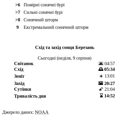
>6
Помірні сонячні бурі
>7
Сильні сонячні бурі
>8
Сонячний шторм
9
Екстремальний сонячний шторм
Схід та захід сонця
Березань
Сьогодні (
неділя, 9 серпня
)
Світанок
🌆 04:57
Схід
🌅 05:34
☀️ 13:01
Зеніт
Захід
🌇 20:27
Сутінки
🌠 21:04
⌛️ 14:52
Тривалість дня
Джерело даних:
NOAA