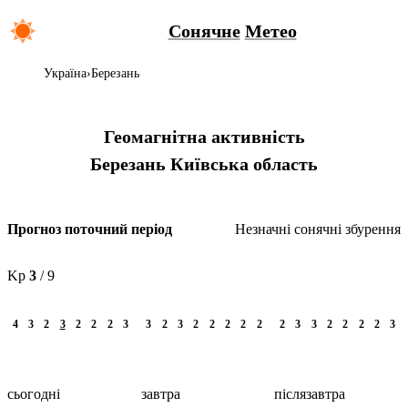
Сонячне
Метео
Україна
Березань
Геомагнітна активність
Березань
Київська область
Незначні сонячні збурення
Прогноз поточний період
Kp
3
/ 9
4
3
2
3
2
2
2
3
3
2
3
2
2
2
2
2
2
3
3
2
2
2
2
3
сьогодні
завтра
післязавтра