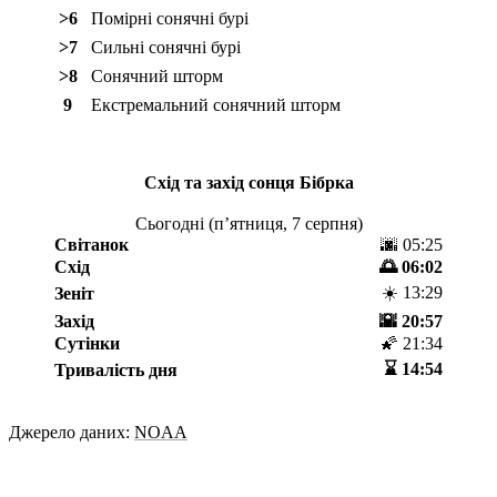
>6
Помірні сонячні бурі
>7
Сильні сонячні бурі
>8
Сонячний шторм
9
Екстремальний сонячний шторм
Схід та захід сонця
Бібрка
Сьогодні (
пʼятниця, 7 серпня
)
Світанок
🌆 05:25
Схід
🌅 06:02
☀️ 13:29
Зеніт
Захід
🌇 20:57
Сутінки
🌠 21:34
⌛️ 14:54
Тривалість дня
Джерело даних:
NOAA