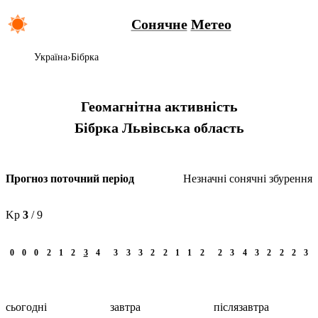
Сонячне
Метео
Україна
Бібрка
Геомагнітна активність
Бібрка
Львівська область
Незначні сонячні збурення
Прогноз поточний період
Kp
3
/ 9
0
0
0
2
1
2
3
4
3
3
3
2
2
1
1
2
2
3
4
3
2
2
2
3
сьогодні
завтра
післязавтра