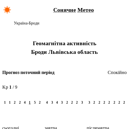
Сонячне
Метео
Україна
Броди
Геомагнітна активність
Броди
Львівська область
Спокійно
Прогноз поточний період
Kp
1
/ 9
1
1
2
2
4
1
5
2
4
3
4
3
2
2
2
3
3
2
2
2
2
2
2
2
сьогодні
завтра
післязавтра