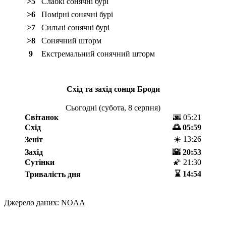
>5
Слабкі сонячні бурі
>6
Помірні сонячні бурі
>7
Сильні сонячні бурі
>8
Сонячний шторм
9
Екстремальний сонячний шторм
Схід та захід сонця
Броди
Сьогодні (
субота, 8 серпня
)
Світанок
🌆 05:21
Схід
🌅 05:59
☀️ 13:26
Зеніт
Захід
🌇 20:53
Сутінки
🌠 21:30
⌛️ 14:54
Тривалість дня
Джерело даних:
NOAA