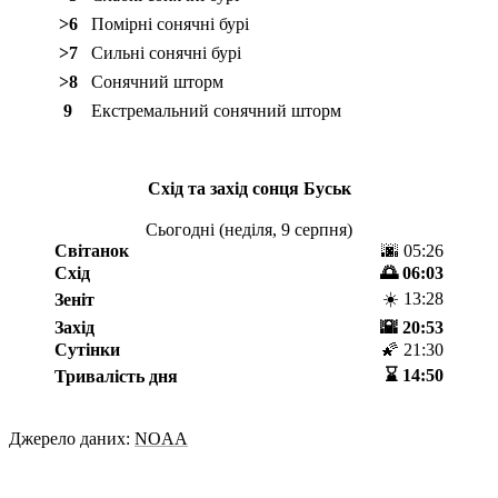
>6
Помірні сонячні бурі
>7
Сильні сонячні бурі
>8
Сонячний шторм
9
Екстремальний сонячний шторм
Схід та захід сонця
Буськ
Сьогодні (
неділя, 9 серпня
)
Світанок
🌆 05:26
Схід
🌅 06:03
☀️ 13:28
Зеніт
Захід
🌇 20:53
Сутінки
🌠 21:30
⌛️ 14:50
Тривалість дня
Джерело даних:
NOAA