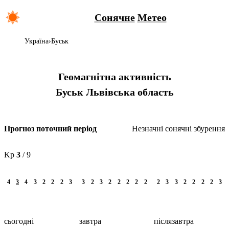
Сонячне
Метео
Україна
Буськ
Геомагнітна активність
Буськ
Львівська область
Незначні сонячні збурення
Прогноз поточний період
Kp
3
/ 9
4
3
4
3
2
2
2
3
3
2
3
2
2
2
2
2
2
3
3
2
2
2
2
3
сьогодні
завтра
післязавтра